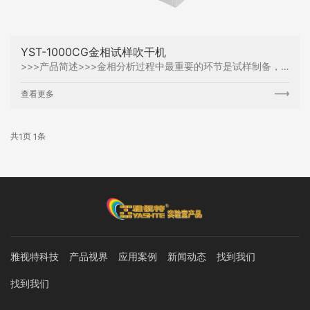
YST-1000CG金相试样吹干机
>>>产品简述>>>金相分析过程中最重要的环节是试样制备，常用方法是用吹风机、纸等方法，但无法快速吹干样品缝隙中的液体。本机适用于金相分析试样腐蚀冲洗后的快速吹干，也可控制冷镶嵌试样的固化反应时间，镶嵌刚开始阶段，利用热风促进反应的开始，反应开始后，冷风可促进试样
查看更多
共
页
条
1
1
雅视特科技
产品视界
应用案例
新闻动态
找到我们
找到我们