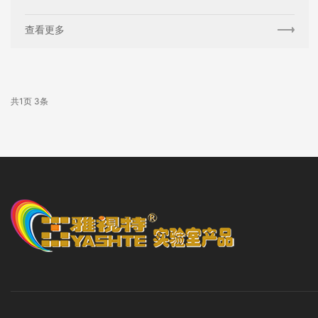
查看更多
共
页
条
1
3