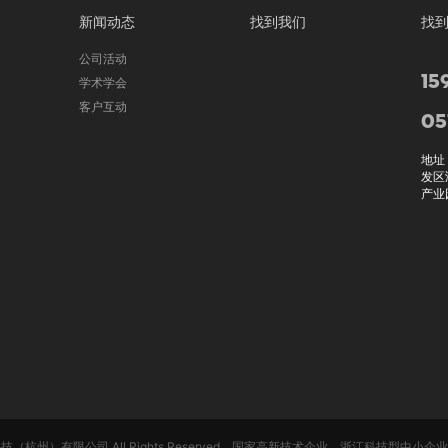
新闻动态
找到我们
找
公司活动
15
学术学会
客户互动
05
地址
发区
产业
雅视特科技（杭州）有限公司 All Rights Reserved 国家高新技术企业 浙江科技型中小