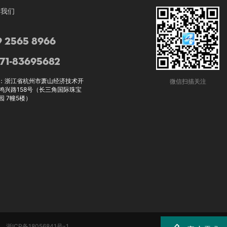
到我们
9 2565 8966
71-83695682
：浙江省杭州市萧山经济技术开
微信扫描关注
鸿兴路158号（长三角国际珠宝
园 7幢5楼）
企业
浙ICP备18056841号-1